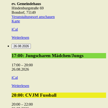
ev. Gemeindehaus
Hindenburgstraße 69
Bondorf
,
71149
Veranstaltungsort anschauen
ev.
Karte
Gemeindehaus
iCal
Weiterlesen
26.08.2026
17:00:
17:00: Jungscharen Mädchen/Jungs
Jungscharen
Mädchen/Jungs
17:00
–
20:00
26.08.2026
iCal
Weiterlesen
20:00:
20:00: CVJM Fussball
CVJM
Fussball
20:00
–
22:00