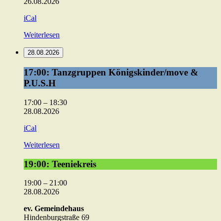
26.08.2026
iCal
Weiterlesen
28.08.2026
17:00:
17:00: Tanzgruppen Königskinder/move &
Tanzgruppen
P.U.S.H
Königskinder/move
&
17:00
–
18:30
P.U.S.H
28.08.2026
iCal
Weiterlesen
19:00:
19:00: Teeniekreis
Teeniekreis
19:00
–
21:00
28.08.2026
ev. Gemeindehaus
Hindenburgstraße 69