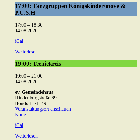
17:00:
17:00: Tanzgruppen Königskinder/move &
Tanzgruppen
P.U.S.H
Königskinder/move
&
17:00
–
18:30
P.U.S.H
14.08.2026
iCal
Weiterlesen
19:00:
19:00: Teeniekreis
Teeniekreis
19:00
–
21:00
14.08.2026
ev. Gemeindehaus
Hindenburgstraße 69
Bondorf
,
71149
Veranstaltungsort anschauen
ev.
Karte
Gemeindehaus
iCal
Weiterlesen