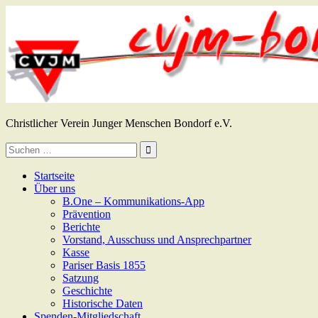
Zum
Inhalt
springen
CVJM Bondorf e.V.
Christlicher Verein Junger Menschen Bondorf e.V.
Suche
nach:
Startseite
Über uns
B.One – Kommunikations-App
Prävention
Berichte
Vorstand, Ausschuss und Ansprechpartner
Kasse
Pariser Basis 1855
Satzung
Geschichte
Historische Daten
Spenden-Mitgliedschaft