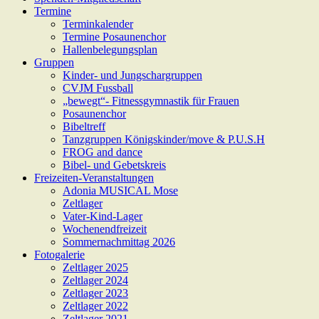
Termine
Terminkalender
Termine Posaunenchor
Hallenbelegungsplan
Gruppen
Kinder- und Jungschargruppen
CVJM Fussball
„bewegt“- Fitnessgymnastik für Frauen
Posaunenchor
Bibeltreff
Tanzgruppen Königskinder/move & P.U.S.H
FROG and dance
Bibel- und Gebetskreis
Freizeiten-Veranstaltungen
Adonia MUSICAL Mose
Zeltlager
Vater-Kind-Lager
Wochenendfreizeit
Sommernachmittag 2026
Fotogalerie
Zeltlager 2025
Zeltlager 2024
Zeltlager 2023
Zeltlager 2022
Zeltlager 2021