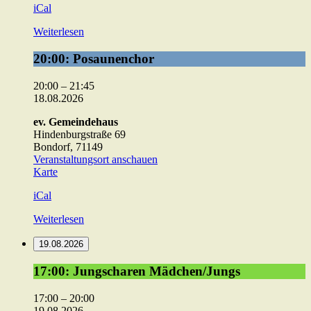
iCal
Weiterlesen
20:00:
20:00: Posaunenchor
Posaunenchor
20:00
–
21:45
18.08.2026
ev. Gemeindehaus
Hindenburgstraße 69
Bondorf
,
71149
Veranstaltungsort anschauen
ev.
Karte
Gemeindehaus
iCal
Weiterlesen
19.08.2026
17:00:
17:00: Jungscharen Mädchen/Jungs
Jungscharen
Mädchen/Jungs
17:00
–
20:00
19.08.2026