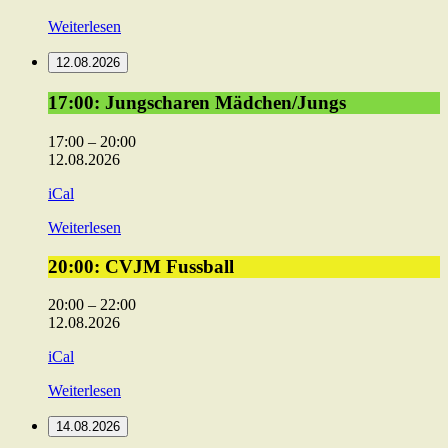
Weiterlesen
12.08.2026
17:00:
17:00: Jungscharen Mädchen/Jungs
Jungscharen
Mädchen/Jungs
17:00
–
20:00
12.08.2026
iCal
Weiterlesen
20:00:
20:00: CVJM Fussball
CVJM
Fussball
20:00
–
22:00
12.08.2026
iCal
Weiterlesen
14.08.2026