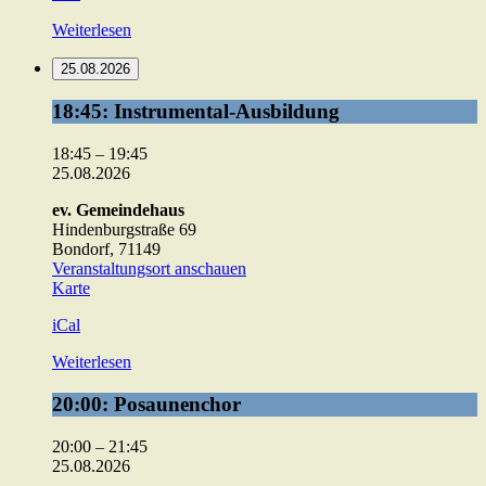
Weiterlesen
25.08.2026
18:45:
18:45: Instrumental-Ausbildung
Instrumental-
Ausbildung
18:45
–
19:45
25.08.2026
ev. Gemeindehaus
Hindenburgstraße 69
Bondorf
,
71149
Veranstaltungsort anschauen
ev.
Karte
Gemeindehaus
iCal
Weiterlesen
20:00:
20:00: Posaunenchor
Posaunenchor
20:00
–
21:45
25.08.2026