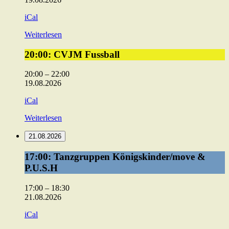
iCal
Weiterlesen
20:00:
20:00: CVJM Fussball
CVJM
Fussball
20:00
–
22:00
19.08.2026
iCal
Weiterlesen
21.08.2026
17:00:
17:00: Tanzgruppen Königskinder/move &
Tanzgruppen
P.U.S.H
Königskinder/move
&
17:00
–
18:30
P.U.S.H
21.08.2026
iCal