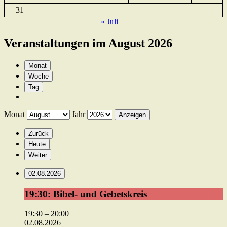
31
« Juli
Veranstaltungen im August 2026
Monat
Woche
Tag
Monat
Jahr
Zurück
Heute
Weiter
02.08.2026
19:30:
19:30: Bibel- und Gebetskreis
Bibel-
und
19:30
–
20:00
Gebetskreis
02.08.2026