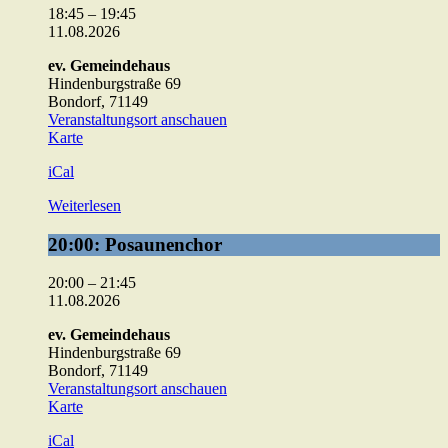
Ausbildung
18:45
–
19:45
11.08.2026
ev. Gemeindehaus
Hindenburgstraße 69
Bondorf
,
71149
Veranstaltungsort anschauen
ev.
Karte
Gemeindehaus
iCal
Weiterlesen
20:00:
20:00: Posaunenchor
Posaunenchor
20:00
–
21:45
11.08.2026
ev. Gemeindehaus
Hindenburgstraße 69
Bondorf
,
71149
Veranstaltungsort anschauen
ev.
Karte
Gemeindehaus
iCal