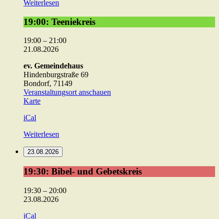
Weiterlesen
19:00:
19:00: Teeniekreis
Teeniekreis
19:00
–
21:00
21.08.2026
ev. Gemeindehaus
Hindenburgstraße 69
Bondorf
,
71149
Veranstaltungsort anschauen
ev.
Karte
Gemeindehaus
iCal
Weiterlesen
23.08.2026
19:30:
19:30: Bibel- und Gebetskreis
Bibel-
und
19:30
–
20:00
Gebetskreis
23.08.2026
iCal