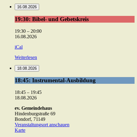
16.08.2026
19:30:
19:30: Bibel- und Gebetskreis
Bibel-
und
19:30
–
20:00
Gebetskreis
16.08.2026
iCal
Weiterlesen
18.08.2026
18:45:
18:45: Instrumental-Ausbildung
Instrumental-
Ausbildung
18:45
–
19:45
18.08.2026
ev. Gemeindehaus
Hindenburgstraße 69
Bondorf
,
71149
Veranstaltungsort anschauen
ev.
Karte
Gemeindehaus