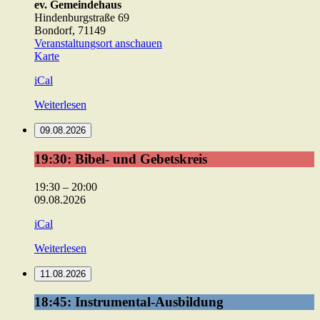
ev. Gemeindehaus
Hindenburgstraße 69
Bondorf
,
71149
Veranstaltungsort anschauen
ev.
Karte
Gemeindehaus
iCal
Weiterlesen
09.08.2026
19:30:
19:30: Bibel- und Gebetskreis
Bibel-
und
19:30
–
20:00
Gebetskreis
09.08.2026
iCal
Weiterlesen
11.08.2026
18:45:
18:45: Instrumental-Ausbildung
Instrumental-