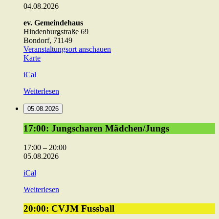
04.08.2026
ev. Gemeindehaus
Hindenburgstraße 69
Bondorf
,
71149
Veranstaltungsort anschauen
ev.
Karte
Gemeindehaus
iCal
Weiterlesen
05.08.2026
17:00:
17:00: Jungscharen Mädchen/Jungs
Jungscharen
Mädchen/Jungs
17:00
–
20:00
05.08.2026
iCal
Weiterlesen
20:00:
20:00: CVJM Fussball
CVJM