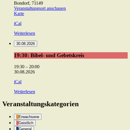
Bondorf
,
71149
Veranstaltungsort anschauen
ev.
Karte
Gemeindehaus
iCal
Weiterlesen
30.08.2026
19:30:
19:30: Bibel- und Gebetskreis
Bibel-
und
19:30
–
20:00
Gebetskreis
30.08.2026
iCal
Weiterlesen
Veranstaltungskategorien
Erwachsene
Geistlich
General