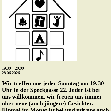
Bibel-
19:30
–
20:00
und
28.06.2026
Gebetskreis
Wir treffen uns jeden Sonntag um 19:30
Uhr in der Speckgasse 22. Jeder ist bei
uns willkommen, wir freuen uns immer
über neue (auch jüngere) Gesichter.
Einmal im Monat ist bei und mit uns auch