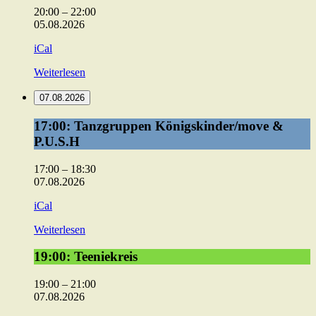
Fussball
20:00
–
22:00
05.08.2026
iCal
Weiterlesen
07.08.2026
17:00:
17:00: Tanzgruppen Königskinder/move &
Tanzgruppen
P.U.S.H
Königskinder/move
&
17:00
–
18:30
P.U.S.H
07.08.2026
iCal
Weiterlesen
19:00:
19:00: Teeniekreis
Teeniekreis
19:00
–
21:00
07.08.2026