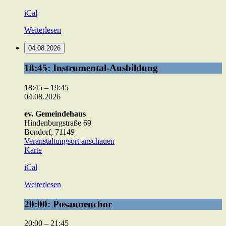
iCal
Weiterlesen
04.08.2026
18:45:
18:45: Instrumental-Ausbildung
Instrumental-
Ausbildung
18:45
–
19:45
04.08.2026
ev. Gemeindehaus
Hindenburgstraße 69
Bondorf
,
71149
Veranstaltungsort anschauen
ev.
Karte
Gemeindehaus
iCal
Weiterlesen
20:00:
20:00: Posaunenchor
Posaunenchor
20:00
–
21:45