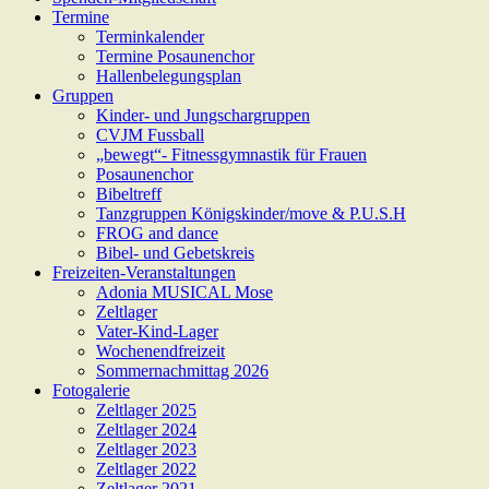
Termine
Terminkalender
Termine Posaunenchor
Hallenbelegungsplan
Gruppen
Kinder- und Jungschargruppen
CVJM Fussball
„bewegt“- Fitnessgymnastik für Frauen
Posaunenchor
Bibeltreff
Tanzgruppen Königskinder/move & P.U.S.H
FROG and dance
Bibel- und Gebetskreis
Freizeiten-Veranstaltungen
Adonia MUSICAL Mose
Zeltlager
Vater-Kind-Lager
Wochenendfreizeit
Sommernachmittag 2026
Fotogalerie
Zeltlager 2025
Zeltlager 2024
Zeltlager 2023
Zeltlager 2022
Zeltlager 2021