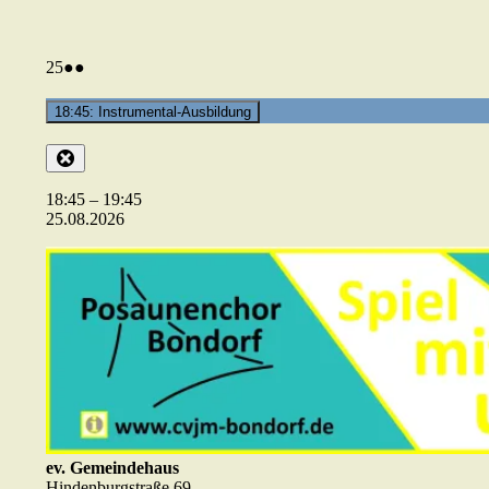
25.08.2026
(2
25
●●
Veranstaltungen)
18:45: Instrumental-Ausbildung
Close
18:45
–
19:45
25.08.2026
ev. Gemeindehaus
Hindenburgstraße 69