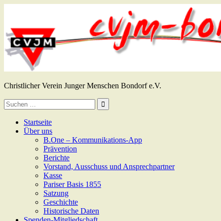
Zum
Inhalt
springen
CVJM Bondorf e.V.
Christlicher Verein Junger Menschen Bondorf e.V.
Suche
nach:
Startseite
Über uns
B.One – Kommunikations-App
Prävention
Berichte
Vorstand, Ausschuss und Ansprechpartner
Kasse
Pariser Basis 1855
Satzung
Geschichte
Historische Daten
Spenden-Mitgliedschaft