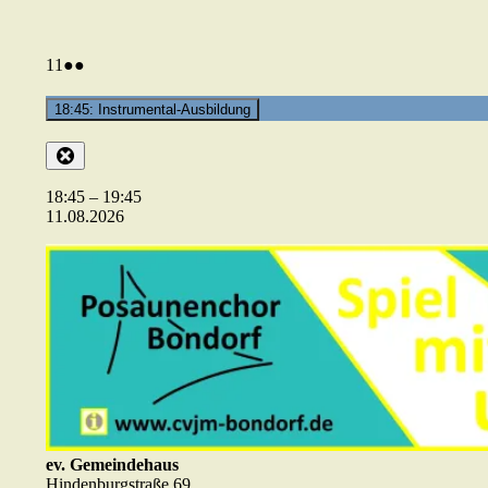
11.08.2026
(2
11
●●
Veranstaltungen)
18:45: Instrumental-Ausbildung
Close
18:45
–
19:45
11.08.2026
ev. Gemeindehaus
Hindenburgstraße 69