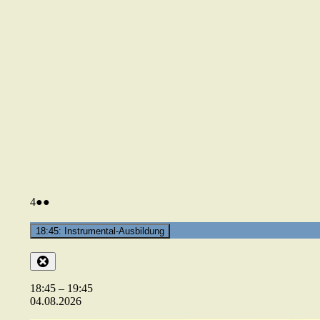
04.08.2026
(2
4
●●
Veranstaltungen)
18:45: Instrumental-Ausbildung
Close
18:45
–
19:45
04.08.2026