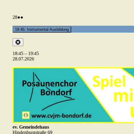
28.07.2026
(2
28
●●
Veranstaltungen)
18:45: Instrumental-Ausbildung
Close
18:45
–
19:45
28.07.2026
ev. Gemeindehaus
Hindenburgstraße 69