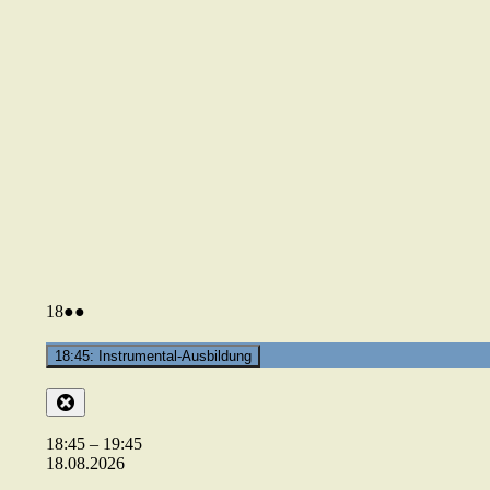
18.08.2026
(2
18
●●
Veranstaltungen)
18:45: Instrumental-Ausbildung
Close
18:45
–
19:45
18.08.2026