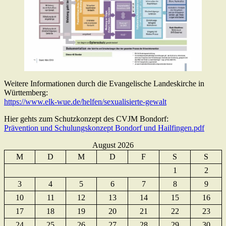
Weitere Informationen durch die Evangelische Landeskirche in
Württemberg:
https://www.elk-wue.de/helfen/sexualisierte-gewalt
Hier gehts zum Schutzkonzept des CVJM Bondorf:
Prävention und Schulungskonzept Bondorf und Hailfingen.pdf
August 2026
M
D
M
D
F
S
S
1
2
3
4
5
6
7
8
9
10
11
12
13
14
15
16
17
18
19
20
21
22
23
24
25
26
27
28
29
30