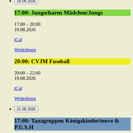
19.08.2026
17:00:
17:00: Jungscharen Mädchen/Jungs
Jungscharen
Mädchen/Jungs
17:00
–
20:00
19.08.2026
iCal
Weiterlesen
20:00:
20:00: CVJM Fussball
CVJM
Fussball
20:00
–
22:00
19.08.2026
iCal
Weiterlesen
21.08.2026
17:00:
17:00: Tanzgruppen Königskinder/move &
Tanzgruppen
P.U.S.H
Königskinder/move