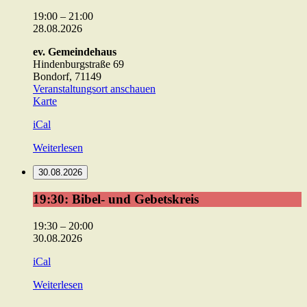
19:00
–
21:00
28.08.2026
ev. Gemeindehaus
Hindenburgstraße 69
Bondorf
,
71149
Veranstaltungsort anschauen
ev.
Karte
Gemeindehaus
iCal
Weiterlesen
30.08.2026
19:30:
19:30: Bibel- und Gebetskreis
Bibel-
und
19:30
–
20:00
Gebetskreis
30.08.2026
iCal
Weiterlesen