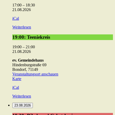
&
17:00
–
18:30
P.U.S.H
21.08.2026
iCal
Weiterlesen
19:00:
19:00: Teeniekreis
Teeniekreis
19:00
–
21:00
21.08.2026
ev. Gemeindehaus
Hindenburgstraße 69
Bondorf
,
71149
Veranstaltungsort anschauen
ev.
Karte
Gemeindehaus
iCal
Weiterlesen
23.08.2026
19:30: