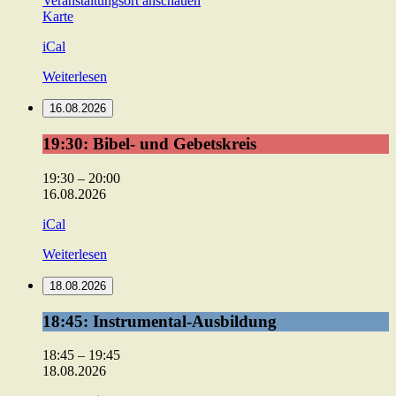
Veranstaltungsort anschauen
ev.
Karte
Gemeindehaus
iCal
Weiterlesen
16.08.2026
19:30:
19:30: Bibel- und Gebetskreis
Bibel-
und
19:30
–
20:00
Gebetskreis
16.08.2026
iCal
Weiterlesen
18.08.2026
18:45:
18:45: Instrumental-Ausbildung
Instrumental-
Ausbildung
18:45
–
19:45
18.08.2026