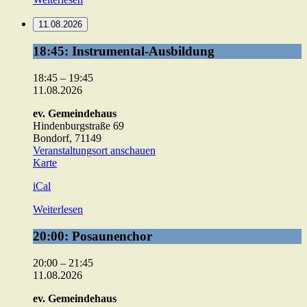
11.08.2026
18:45:
18:45: Instrumental-Ausbildung
Instrumental-
Ausbildung
18:45
–
19:45
11.08.2026
ev. Gemeindehaus
Hindenburgstraße 69
Bondorf
,
71149
Veranstaltungsort anschauen
ev.
Karte
Gemeindehaus
iCal
Weiterlesen
20:00:
20:00: Posaunenchor
Posaunenchor
20:00
–
21:45
11.08.2026
ev. Gemeindehaus