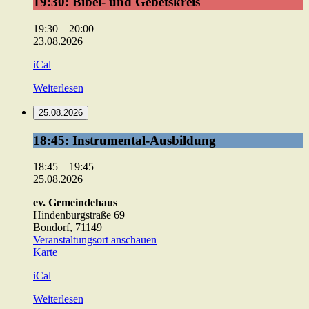
19:30: Bibel- und Gebetskreis
Bibel-
und
19:30
–
20:00
Gebetskreis
23.08.2026
iCal
Weiterlesen
25.08.2026
18:45:
18:45: Instrumental-Ausbildung
Instrumental-
Ausbildung
18:45
–
19:45
25.08.2026
ev. Gemeindehaus
Hindenburgstraße 69
Bondorf
,
71149
Veranstaltungsort anschauen
ev.
Karte
Gemeindehaus
iCal
Weiterlesen