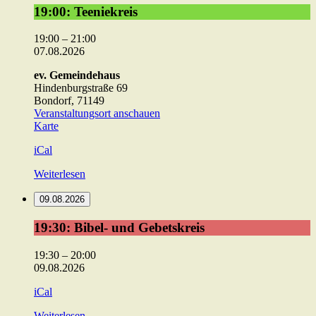
19:00:
19:00: Teeniekreis
Teeniekreis
19:00
–
21:00
07.08.2026
ev. Gemeindehaus
Hindenburgstraße 69
Bondorf
,
71149
Veranstaltungsort anschauen
ev.
Karte
Gemeindehaus
iCal
Weiterlesen
09.08.2026
19:30:
19:30: Bibel- und Gebetskreis
Bibel-
und
19:30
–
20:00
Gebetskreis
09.08.2026
iCal
Weiterlesen