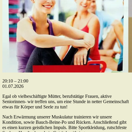
„bewegt“-
20:10
–
21:00
Fitnessgymnastik
01.07.2026
für
Egal ob vielbeschäftigte Mütter, berufstätige Frauen, aktive
Frauen
Seniorinnen- wir treffen uns, um eine Stunde in netter Gemeinschaft
etwas für Körper und Seele zu tun!
Nach Erwärmung unserer Muskulatur trainieren wir unsere
Kondition, sowie Bauch-Beine-Po und Rücken. Anschließend gibt
es einen kurzen geistlichen Impuls. Bitte Sportkleidung, rutschfeste