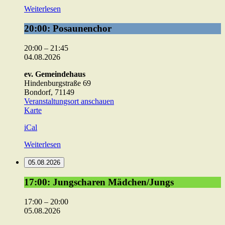
Weiterlesen
20:00:
20:00: Posaunenchor
Posaunenchor
20:00
–
21:45
04.08.2026
ev. Gemeindehaus
Hindenburgstraße 69
Bondorf
,
71149
Veranstaltungsort anschauen
ev.
Karte
Gemeindehaus
iCal
Weiterlesen
05.08.2026
17:00:
17:00: Jungscharen Mädchen/Jungs
Jungscharen
Mädchen/Jungs
17:00
–
20:00
05.08.2026