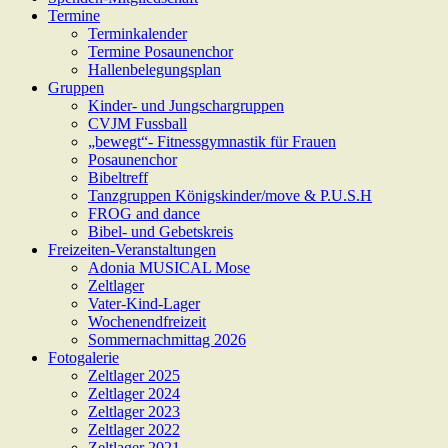
Termine
Terminkalender
Termine Posaunenchor
Hallenbelegungsplan
Gruppen
Kinder- und Jungschargruppen
CVJM Fussball
„bewegt“- Fitnessgymnastik für Frauen
Posaunenchor
Bibeltreff
Tanzgruppen Königskinder/move & P.U.S.H
FROG and dance
Bibel- und Gebetskreis
Freizeiten-Veranstaltungen
Adonia MUSICAL Mose
Zeltlager
Vater-Kind-Lager
Wochenendfreizeit
Sommernachmittag 2026
Fotogalerie
Zeltlager 2025
Zeltlager 2024
Zeltlager 2023
Zeltlager 2022
Zeltlager 2021