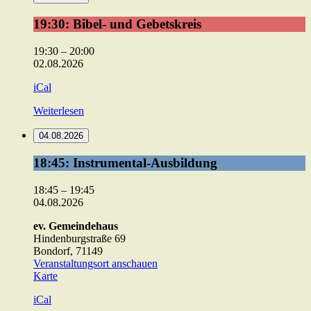
19:30:
19:30: Bibel- und Gebetskreis
Bibel-
und
19:30
–
20:00
Gebetskreis
02.08.2026
iCal
Weiterlesen
04.08.2026
18:45:
18:45: Instrumental-Ausbildung
Instrumental-
Ausbildung
18:45
–
19:45
04.08.2026
ev. Gemeindehaus
Hindenburgstraße 69
Bondorf
,
71149
Veranstaltungsort anschauen
ev.
Karte
Gemeindehaus
iCal