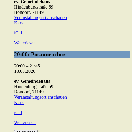
ev. Gemeindehaus
Hindenburgstraße 69
Bondorf
,
71149
Veranstaltungsort anschauen
ev.
Karte
Gemeindehaus
iCal
Weiterlesen
20:00:
20:00: Posaunenchor
Posaunenchor
20:00
–
21:45
18.08.2026
ev. Gemeindehaus
Hindenburgstraße 69
Bondorf
,
71149
Veranstaltungsort anschauen
ev.
Karte
Gemeindehaus
iCal
Weiterlesen