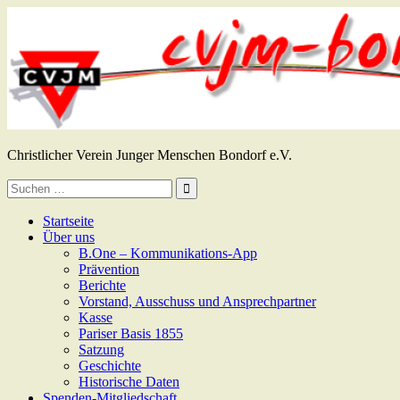
Zum
Inhalt
springen
CVJM Bondorf e.V.
Christlicher Verein Junger Menschen Bondorf e.V.
Suche
nach:
Startseite
Über uns
B.One – Kommunikations-App
Prävention
Berichte
Vorstand, Ausschuss und Ansprechpartner
Kasse
Pariser Basis 1855
Satzung
Geschichte
Historische Daten
Spenden-Mitgliedschaft