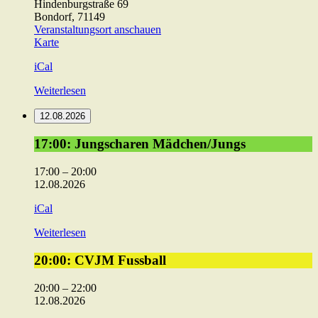
Hindenburgstraße 69
Bondorf
,
71149
Veranstaltungsort anschauen
ev.
Karte
Gemeindehaus
iCal
Weiterlesen
12.08.2026
17:00:
17:00: Jungscharen Mädchen/Jungs
Jungscharen
Mädchen/Jungs
17:00
–
20:00
12.08.2026
iCal
Weiterlesen
20:00:
20:00: CVJM Fussball
CVJM
Fussball
20:00
–
22:00
12.08.2026