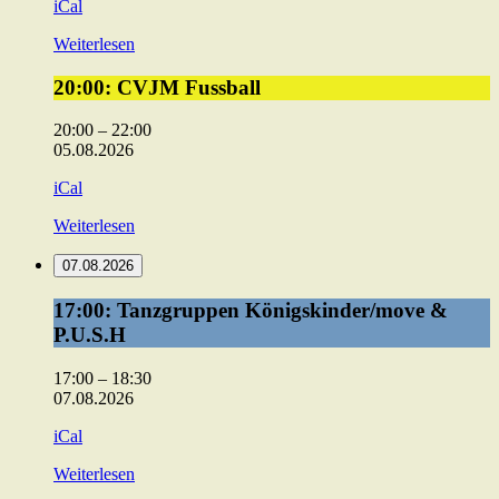
iCal
Weiterlesen
20:00:
20:00: CVJM Fussball
CVJM
Fussball
20:00
–
22:00
05.08.2026
iCal
Weiterlesen
07.08.2026
17:00:
17:00: Tanzgruppen Königskinder/move &
Tanzgruppen
P.U.S.H
Königskinder/move
&
17:00
–
18:30
P.U.S.H
07.08.2026
iCal
Weiterlesen