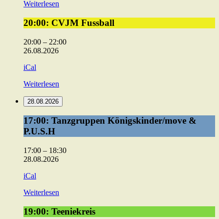
Weiterlesen
20:00:
20:00: CVJM Fussball
CVJM
Fussball
20:00
–
22:00
26.08.2026
iCal
Weiterlesen
28.08.2026
17:00:
17:00: Tanzgruppen Königskinder/move &
Tanzgruppen
P.U.S.H
Königskinder/move
&
17:00
–
18:30
P.U.S.H
28.08.2026
iCal
Weiterlesen
19:00:
19:00: Teeniekreis
Teeniekreis