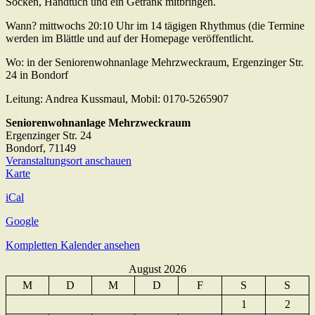
Socken, Handtuch und ein Getränk mitbringen.
Wann? mittwochs 20:10 Uhr im 14 tägigen Rhythmus (die Termine
werden im Blättle und auf der Homepage veröffentlicht.
Wo: in der Seniorenwohnanlage Mehrzweckraum, Ergenzinger Str.
24 in Bondorf
Leitung: Andrea Kussmaul, Mobil: 0170-5265907
Seniorenwohnanlage Mehrzweckraum
Ergenzinger Str. 24
Bondorf
,
71149
Veranstaltungsort anschauen
Seniorenwohnanlage
Karte
Mehrzweckraum
iCal
Google
Kompletten Kalender ansehen
August 2026
M
D
M
D
F
S
S
1
2