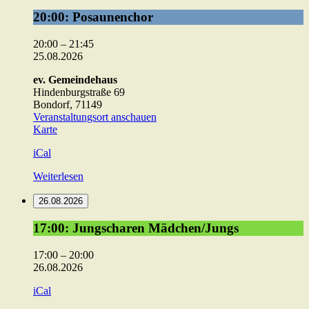
20:00:
20:00: Posaunenchor
Posaunenchor
20:00
–
21:45
25.08.2026
ev. Gemeindehaus
Hindenburgstraße 69
Bondorf
,
71149
Veranstaltungsort anschauen
ev.
Karte
Gemeindehaus
iCal
Weiterlesen
26.08.2026
17:00:
17:00: Jungscharen Mädchen/Jungs
Jungscharen
Mädchen/Jungs
17:00
–
20:00
26.08.2026
iCal