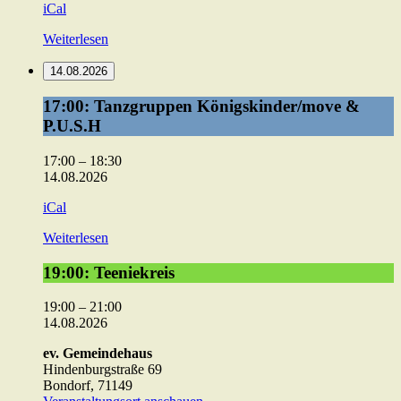
iCal
Weiterlesen
14.08.2026
17:00:
17:00: Tanzgruppen Königskinder/move &
Tanzgruppen
P.U.S.H
Königskinder/move
&
17:00
–
18:30
P.U.S.H
14.08.2026
iCal
Weiterlesen
19:00:
19:00: Teeniekreis
Teeniekreis
19:00
–
21:00
14.08.2026
ev. Gemeindehaus
Hindenburgstraße 69
Bondorf
,
71149