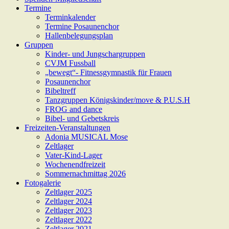
Termine
Terminkalender
Termine Posaunenchor
Hallenbelegungsplan
Gruppen
Kinder- und Jungschargruppen
CVJM Fussball
„bewegt“- Fitnessgymnastik für Frauen
Posaunenchor
Bibeltreff
Tanzgruppen Königskinder/move & P.U.S.H
FROG and dance
Bibel- und Gebetskreis
Freizeiten-Veranstaltungen
Adonia MUSICAL Mose
Zeltlager
Vater-Kind-Lager
Wochenendfreizeit
Sommernachmittag 2026
Fotogalerie
Zeltlager 2025
Zeltlager 2024
Zeltlager 2023
Zeltlager 2022
Zeltlager 2021