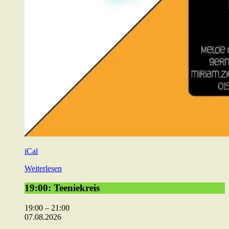
iCal
Weiterlesen
19:00:
19:00: Teeniekreis
Teeniekreis
19:00
–
21:00
07.08.2026