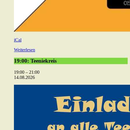
iCal
Weiterlesen
19:00:
19:00: Teeniekreis
Teeniekreis
19:00
–
21:00
14.08.2026