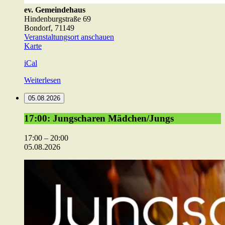
ev. Gemeindehaus
Hindenburgstraße 69
Bondorf
,
71149
Veranstaltungsort anschauen
ev.
Karte
Gemeindehaus
iCal
Weiterlesen
05.08.2026
17:00:
17:00: Jungscharen Mädchen/Jungs
Jungscharen
Mädchen/Jungs
17:00
–
20:00
05.08.2026