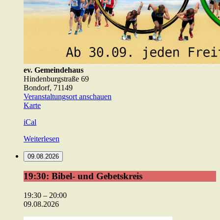
ev. Gemeindehaus
Hindenburgstraße 69
Bondorf
,
71149
Veranstaltungsort anschauen
ev.
Karte
Gemeindehaus
iCal
Weiterlesen
09.08.2026
19:30:
19:30: Bibel- und Gebetskreis
Bibel-
und
19:30
–
20:00
Gebetskreis
09.08.2026