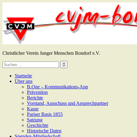
Zum
Inhalt
springen
CVJM Bondorf e.V.
Christlicher Verein Junger Menschen Bondorf e.V.
Suche
nach:
Startseite
Über uns
B.One – Kommunikations-App
Prävention
Berichte
Vorstand, Ausschuss und Ansprechpartner
Kasse
Pariser Basis 1855
Satzung
Geschichte
Historische Daten
Spenden-Mitgliedschaft