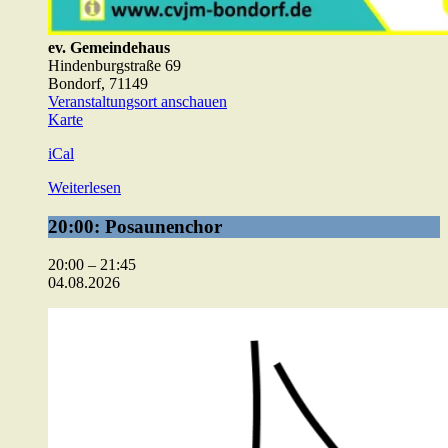
ev. Gemeindehaus
Hindenburgstraße 69
Bondorf
,
71149
Veranstaltungsort anschauen
ev.
Karte
Gemeindehaus
iCal
Weiterlesen
20:00:
20:00: Posaunenchor
Posaunenchor
20:00
–
21:45
04.08.2026