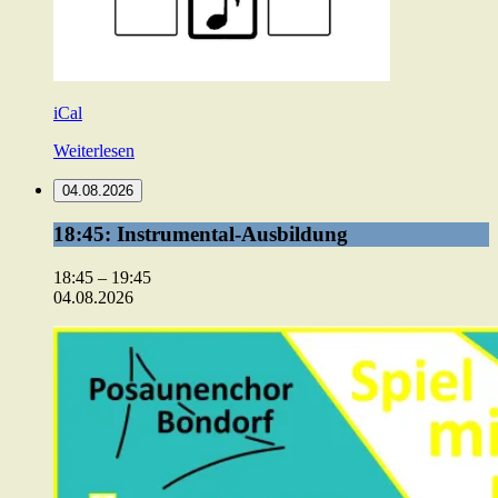
iCal
Weiterlesen
04.08.2026
18:45:
18:45: Instrumental-Ausbildung
Instrumental-
Ausbildung
18:45
–
19:45
04.08.2026