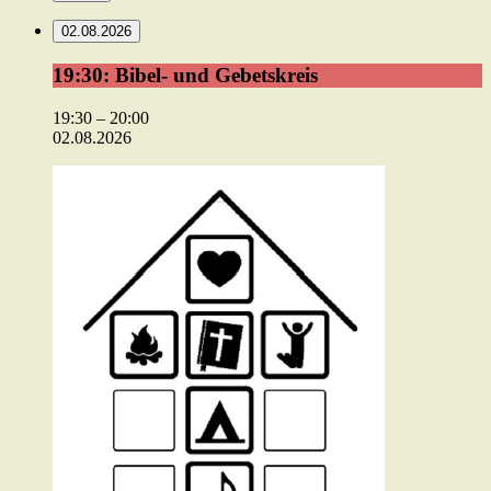
02.08.2026
19:30:
19:30: Bibel- und Gebetskreis
Bibel-
und
19:30
–
20:00
Gebetskreis
02.08.2026