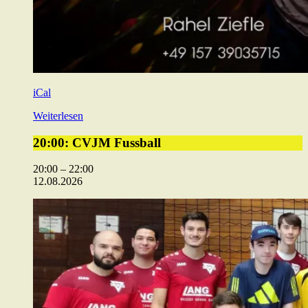
iCal
Weiterlesen
20:00:
20:00: CVJM Fussball
CVJM
Fussball
20:00
–
22:00
12.08.2026