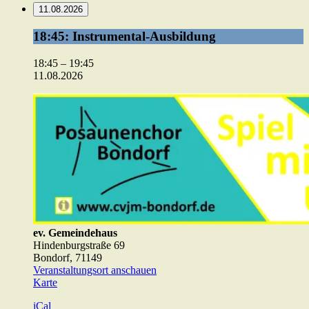
11.08.2026
18:45:
18:45: Instrumental-Ausbildung
Instrumental-
Ausbildung
18:45
–
19:45
11.08.2026
ev. Gemeindehaus
Hindenburgstraße 69
Bondorf
,
71149
Veranstaltungsort anschauen
ev.
Karte
Gemeindehaus
iCal