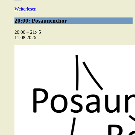
Weiterlesen
20:00:
20:00: Posaunenchor
Posaunenchor
20:00
–
21:45
11.08.2026