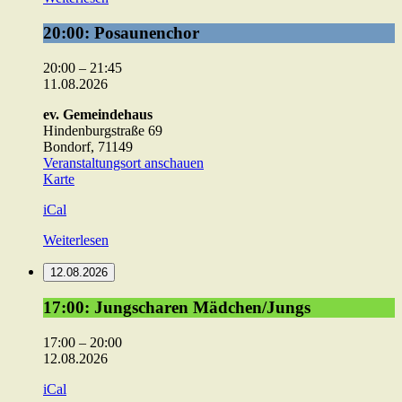
20:00:
20:00: Posaunenchor
Posaunenchor
20:00
–
21:45
11.08.2026
ev. Gemeindehaus
Hindenburgstraße 69
Bondorf
,
71149
Veranstaltungsort anschauen
ev.
Karte
Gemeindehaus
iCal
Weiterlesen
12.08.2026
17:00:
17:00: Jungscharen Mädchen/Jungs
Jungscharen
Mädchen/Jungs
17:00
–
20:00
12.08.2026
iCal