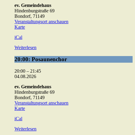
ev. Gemeindehaus
Hindenburgstraße 69
Bondorf
,
71149
Veranstaltungsort anschauen
ev.
Karte
Gemeindehaus
iCal
Weiterlesen
20:00:
20:00: Posaunenchor
Posaunenchor
20:00
–
21:45
04.08.2026
ev. Gemeindehaus
Hindenburgstraße 69
Bondorf
,
71149
Veranstaltungsort anschauen
ev.
Karte
Gemeindehaus
iCal
Weiterlesen