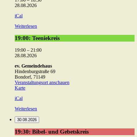
P.U.S.H
28.08.2026
iCal
Weiterlesen
19:00:
19:00: Teeniekreis
Teeniekreis
19:00
–
21:00
28.08.2026
ev. Gemeindehaus
Hindenburgstraße 69
Bondorf
,
71149
Veranstaltungsort anschauen
ev.
Karte
Gemeindehaus
iCal
Weiterlesen
30.08.2026
19:30:
19:30: Bibel- und Gebetskreis
Bibel-