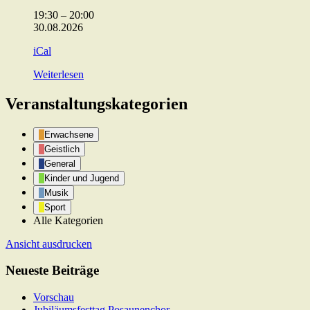
und
19:30
–
20:00
Gebetskreis
30.08.2026
iCal
Weiterlesen
Veranstaltungskategorien
Erwachsene
Geistlich
General
Kinder und Jugend
Musik
Sport
Alle Kategorien
Ansicht
ausdrucken
Neueste Beiträge
Vorschau
Jubiläumsfesttag Posaunenchor