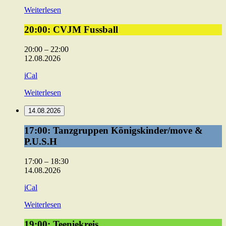
Weiterlesen
20:00:
20:00: CVJM Fussball
CVJM
Fussball
20:00
–
22:00
12.08.2026
iCal
Weiterlesen
14.08.2026
17:00:
17:00: Tanzgruppen Königskinder/move &
Tanzgruppen
P.U.S.H
Königskinder/move
&
17:00
–
18:30
P.U.S.H
14.08.2026
iCal
Weiterlesen
19:00:
19:00: Teeniekreis