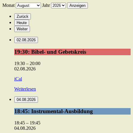
Monat
Jahr
Zurück
Heute
Weiter
02.08.2026
19:30:
19:30: Bibel- und Gebetskreis
Bibel-
und
19:30
–
20:00
Gebetskreis
02.08.2026
iCal
Weiterlesen
04.08.2026
18:45:
18:45: Instrumental-Ausbildung
Instrumental-
Ausbildung
18:45
–
19:45
04.08.2026