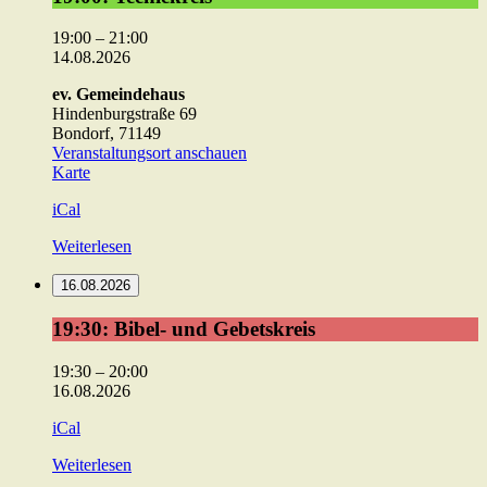
Teeniekreis
19:00
–
21:00
14.08.2026
ev. Gemeindehaus
Hindenburgstraße 69
Bondorf
,
71149
Veranstaltungsort anschauen
ev.
Karte
Gemeindehaus
iCal
Weiterlesen
16.08.2026
19:30:
19:30: Bibel- und Gebetskreis
Bibel-
und
19:30
–
20:00
Gebetskreis
16.08.2026
iCal
Weiterlesen