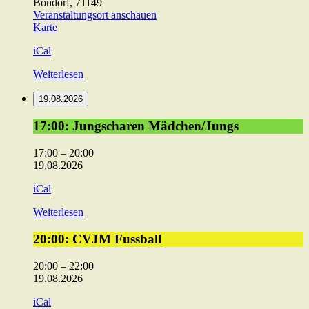
Bondorf
,
71149
Veranstaltungsort anschauen
ev.
Karte
Gemeindehaus
iCal
Weiterlesen
19.08.2026
17:00:
17:00: Jungscharen Mädchen/Jungs
Jungscharen
Mädchen/Jungs
17:00
–
20:00
19.08.2026
iCal
Weiterlesen
20:00:
20:00: CVJM Fussball
CVJM
Fussball
20:00
–
22:00
19.08.2026
iCal