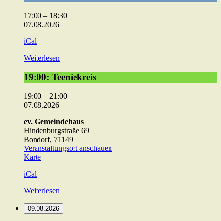
Königskinder/move
&
17:00
–
18:30
P.U.S.H
07.08.2026
iCal
Weiterlesen
19:00:
19:00: Teeniekreis
Teeniekreis
19:00
–
21:00
07.08.2026
ev. Gemeindehaus
Hindenburgstraße 69
Bondorf
,
71149
Veranstaltungsort anschauen
ev.
Karte
Gemeindehaus
iCal
Weiterlesen
09.08.2026