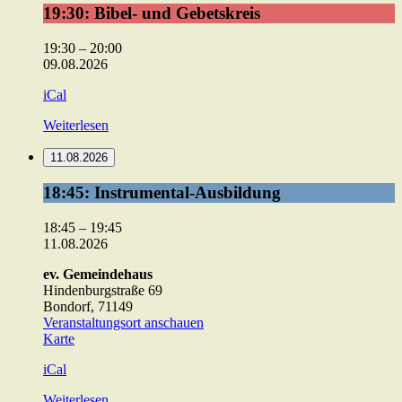
19:30:
19:30: Bibel- und Gebetskreis
Bibel-
und
19:30
–
20:00
Gebetskreis
09.08.2026
iCal
Weiterlesen
11.08.2026
18:45:
18:45: Instrumental-Ausbildung
Instrumental-
Ausbildung
18:45
–
19:45
11.08.2026
ev. Gemeindehaus
Hindenburgstraße 69
Bondorf
,
71149
Veranstaltungsort anschauen
ev.
Karte
Gemeindehaus
iCal
Weiterlesen