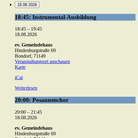
18.08.2026
18:45:
18:45: Instrumental-Ausbildung
Instrumental-
Ausbildung
18:45
–
19:45
18.08.2026
ev. Gemeindehaus
Hindenburgstraße 69
Bondorf
,
71149
Veranstaltungsort anschauen
ev.
Karte
Gemeindehaus
iCal
Weiterlesen
20:00:
20:00: Posaunenchor
Posaunenchor
20:00
–
21:45
18.08.2026
ev. Gemeindehaus
Hindenburgstraße 69