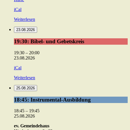
Gemeindehaus
iCal
Weiterlesen
23.08.2026
19:30:
19:30: Bibel- und Gebetskreis
Bibel-
und
19:30
–
20:00
Gebetskreis
23.08.2026
iCal
Weiterlesen
25.08.2026
18:45:
18:45: Instrumental-Ausbildung
Instrumental-
Ausbildung
18:45
–
19:45
25.08.2026
ev. Gemeindehaus