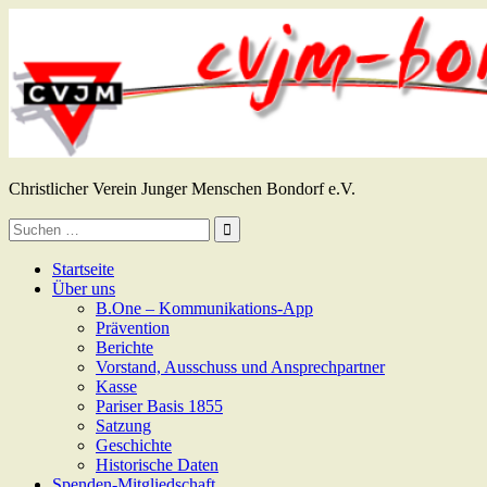
Zum
Inhalt
springen
CVJM Bondorf e.V.
Christlicher Verein Junger Menschen Bondorf e.V.
Suche
nach:
Startseite
Über uns
B.One – Kommunikations-App
Prävention
Berichte
Vorstand, Ausschuss und Ansprechpartner
Kasse
Pariser Basis 1855
Satzung
Geschichte
Historische Daten
Spenden-Mitgliedschaft