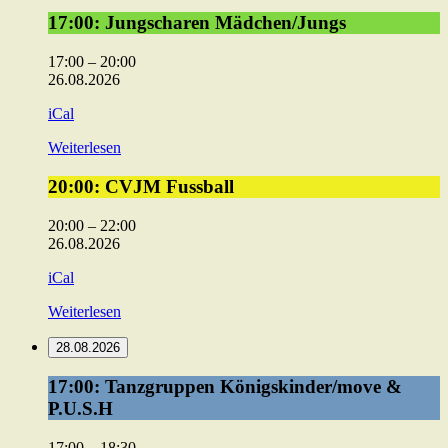
17:00:
17:00: Jungscharen Mädchen/Jungs
Jungscharen
Mädchen/Jungs
17:00
–
20:00
26.08.2026
iCal
Weiterlesen
20:00:
20:00: CVJM Fussball
CVJM
Fussball
20:00
–
22:00
26.08.2026
iCal
Weiterlesen
28.08.2026
17:00:
17:00: Tanzgruppen Königskinder/move &
Tanzgruppen
P.U.S.H
Königskinder/move
&
17:00
–
18:30