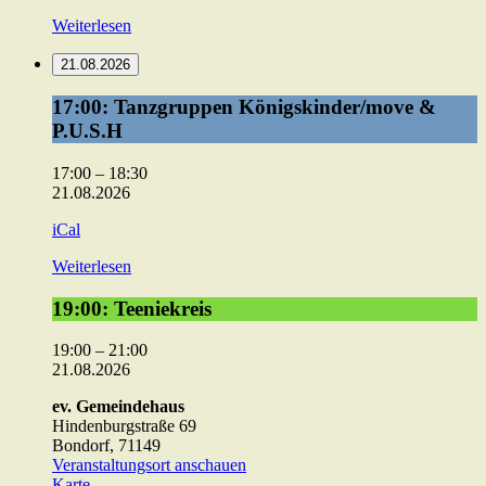
Weiterlesen
21.08.2026
17:00:
17:00: Tanzgruppen Königskinder/move &
Tanzgruppen
P.U.S.H
Königskinder/move
&
17:00
–
18:30
P.U.S.H
21.08.2026
iCal
Weiterlesen
19:00:
19:00: Teeniekreis
Teeniekreis
19:00
–
21:00
21.08.2026
ev. Gemeindehaus
Hindenburgstraße 69
Bondorf
,
71149
Veranstaltungsort anschauen
ev.
Karte