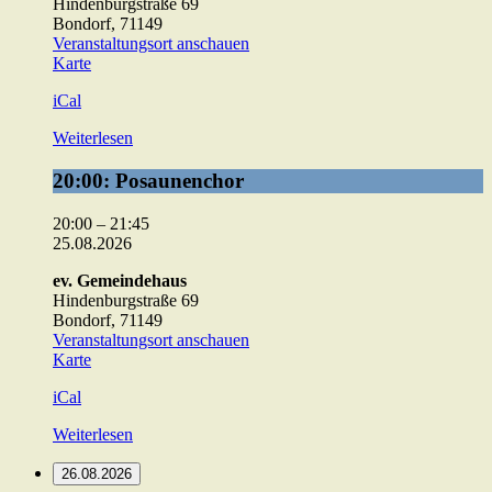
Hindenburgstraße 69
Bondorf
,
71149
Veranstaltungsort anschauen
ev.
Karte
Gemeindehaus
iCal
Weiterlesen
20:00:
20:00: Posaunenchor
Posaunenchor
20:00
–
21:45
25.08.2026
ev. Gemeindehaus
Hindenburgstraße 69
Bondorf
,
71149
Veranstaltungsort anschauen
ev.
Karte
Gemeindehaus
iCal
Weiterlesen
26.08.2026