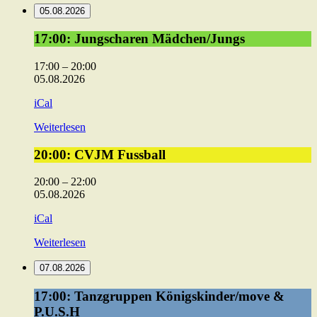
05.08.2026
17:00:
17:00: Jungscharen Mädchen/Jungs
Jungscharen
Mädchen/Jungs
17:00
–
20:00
05.08.2026
iCal
Weiterlesen
20:00:
20:00: CVJM Fussball
CVJM
Fussball
20:00
–
22:00
05.08.2026
iCal
Weiterlesen
07.08.2026
17:00:
17:00: Tanzgruppen Königskinder/move &
Tanzgruppen
P.U.S.H