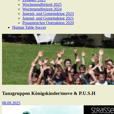
Wochenendfreizeit 2025
Wochenendfreizeit 2024
Jugend- und Gemeindetag 2023
Jugend- und Gemeindetag 2021
Posaunenchor Osteraktion 2020
Human Table Soccer
Tanzgruppen Königskinder/move & P.U.S.H
08.09.2025