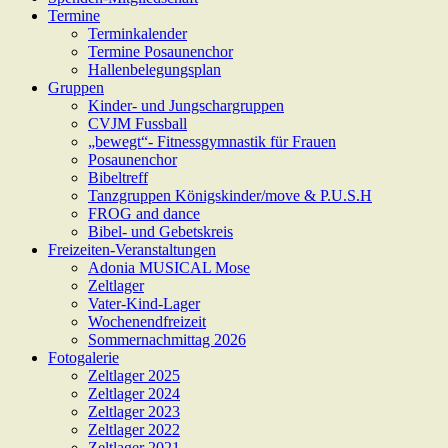
Termine
Terminkalender
Termine Posaunenchor
Hallenbelegungsplan
Gruppen
Kinder- und Jungschargruppen
CVJM Fussball
„bewegt“- Fitnessgymnastik für Frauen
Posaunenchor
Bibeltreff
Tanzgruppen Königskinder/move & P.U.S.H
FROG and dance
Bibel- und Gebetskreis
Freizeiten-Veranstaltungen
Adonia MUSICAL Mose
Zeltlager
Vater-Kind-Lager
Wochenendfreizeit
Sommernachmittag 2026
Fotogalerie
Zeltlager 2025
Zeltlager 2024
Zeltlager 2023
Zeltlager 2022
Zeltlager 2021